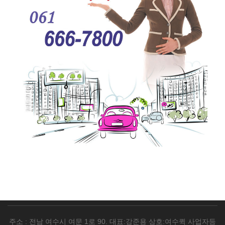
주소 : 전남 여수시 여문 1로 90. 대표:강준용 상호:여수퀵 사업자등